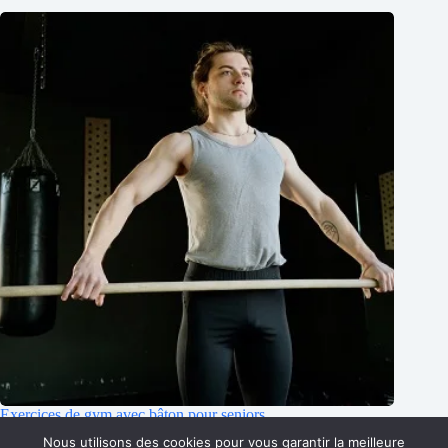
Exercices de gym avec bâton pour seniors
Nous utilisons des cookies pour vous garantir la meilleure
12/08/2021