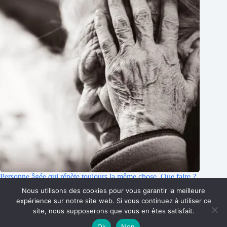
Personne âgée qui répète toujours la même chose. Que faire ?
Nous utilisons des cookies pour vous garantir la meilleure
23/07/2022
expérience sur notre site web. Si vous continuez à utiliser ce
site, nous supposerons que vous en êtes satisfait.
Ok
Non