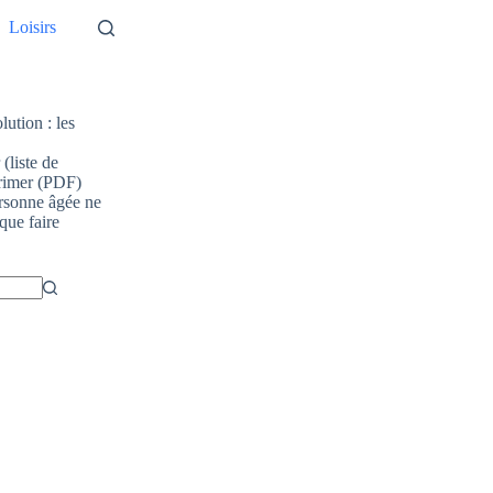
Loisirs
lution : les
(liste de
primer (PDF)
rsonne âgée ne
 que faire