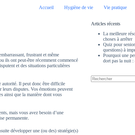
Accueil
Hygiène de vie
Vie pratique
Articles récents
La meilleure réso
choses à arrêter
Quiz pour senior 
questions) à im
 embarrassant, frustrant et même
Pourquoi une pe
er ou ils ont peut-être récemment commencé
dort pas la nuit :
isputent et des situations particulières
utorité. Il peut donc être difficile
Aucun
 leurs disputes. Vos émotions peuvent
résultat
es ainsi que la manière dont vous
ents, mais vous avez besoin d’une
rise permanente.
uite développer une (ou des) stratégie(s)