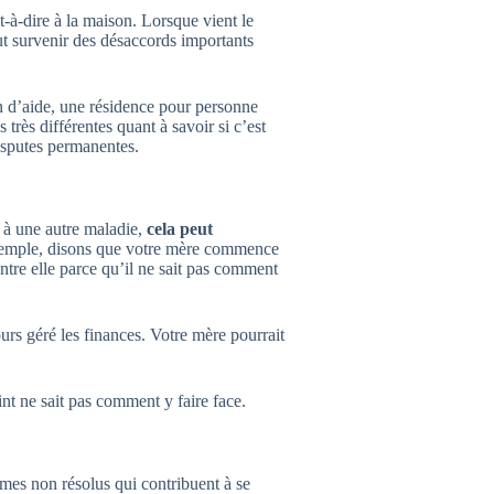
t-à-dire à la maison. Lorsque vient le
ut survenir des désaccords importants
in d’aide, une résidence pour personne
très différentes quant à savoir si c’est
isputes permanentes.
u à une autre maladie,
cela peut
xemple, disons que votre mère commence
ntre elle parce qu’il ne sait pas comment
ours géré les finances. Votre mère pourrait
int ne sait pas comment y faire face.
mes non résolus qui contribuent à se