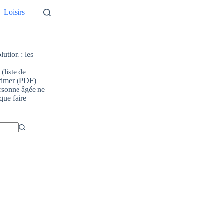
Loisirs
lution : les
(liste de
primer (PDF)
rsonne âgée ne
 que faire