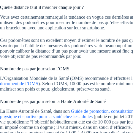
Quelle distance faut-il marcher chaque jour ?
Vous avez certainement remarqué la tendance en vogue ces dernières an
utilisent des podomètres pour mesurer le nombre de pas qu’elles effect
un bracelet ou avec une application sur leur smartphone.
Ces podomètres sont un excellent moyen d’estimer le nombre de pas que 
savoir que la fiabilité des mesures des podomètres varie beaucoup d’un 
pouvoir calibrer la distance d’un pas pour avoir une mesure aussi fine q
votre objectif de pas recommandés par jour.
Nombre de pas par jour selon l’OMS
L’Organisation Mondiale de la Santé (OMS) recommande d’effectuer l’
document de l’OMS
). Selon l’OMS, 10000 pas est le nombre minimum 
maîtriser son poids et pour, globalement, préserver sa santé.
Nombre de pas par jour selon la Haute Autorité de Santé
La Haute Autorité de Santé, dans son
Guide de promotion, consultation 
physique et sportive pour la santé chez les adultes
(publié en juillet 201
vie quotidienne “l’objectif habituellement cité est de 10 000 pas par jour,
ni imposé comme un dogme ; il vaut mieux, dans un souci d’efficacité,
nombre de pas progressivement (+ 1 000 à 3 000 pas journalier), et sou