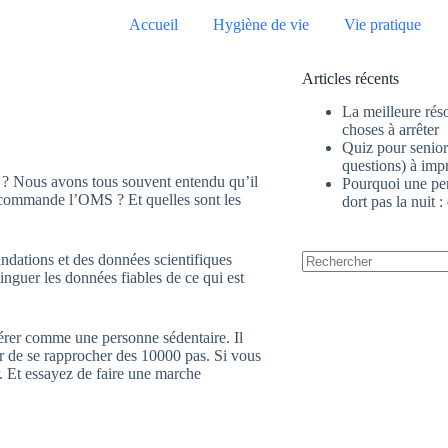
Accueil
Hygiène de vie
Vie pratique
Articles récents
La meilleure réso
choses à arrêter
Quiz pour senior 
questions) à im
ur ? Nous avons tous souvent entendu qu’il
Pourquoi une pe
recommande l’OMS ? Et quelles sont les
dort pas la nuit :
andations et des données scientifiques
stinguer les données fiables de ce qui est
Aucun
résultat
rer comme une personne sédentaire. Il
r de se rapprocher des 10000 pas. Si vous
r. Et essayez de faire une marche