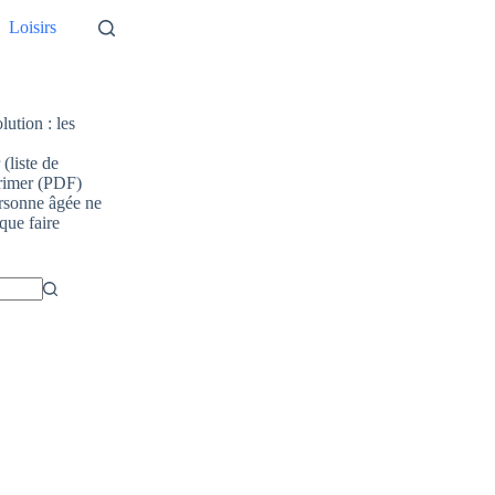
Loisirs
lution : les
(liste de
primer (PDF)
rsonne âgée ne
 que faire