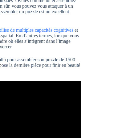
uzzles ? Faites comme lui et assemblez
 sûr, vous pouvez vous attaquer à un
ssembler un puzzle est un excellent
ilise de multiples capacités cognitives
et
o-spatial. En d’autres termes, lorsque vous
dre où elles s’intègrent dans l’image
xercer.
llu pour assembler son puzzle de 1500
pose la dernière pièce pour finir en beauté