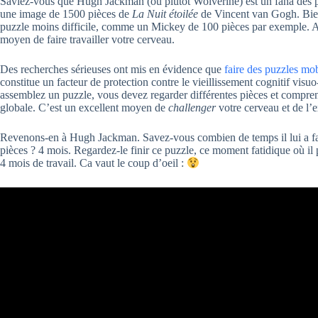
Saviez-vous que Hugh Jackman (ou plutôt Wolverine) est un fana des p
une image de 1500 pièces de
La Nuit étoilée
de Vincent van Gogh. Bien
puzzle moins difficile, comme un Mickey de 100 pièces par exemple. A
moyen de faire travailler votre cerveau.
Des recherches sérieuses ont mis en évidence que
faire des puzzles mob
constitue un facteur de protection contre le vieillissement cognitif visu
assemblez un puzzle, vous devez regarder différentes pièces et compren
globale. C’est un excellent moyen de
challenger
votre cerveau et de l’e
Revenons-en à Hugh Jackman. Savez-vous combien de temps il lui a fa
pièces ? 4 mois. Regardez-le finir ce puzzle, ce moment fatidique où il 
4 mois de travail. Ca vaut le coup d’oeil :