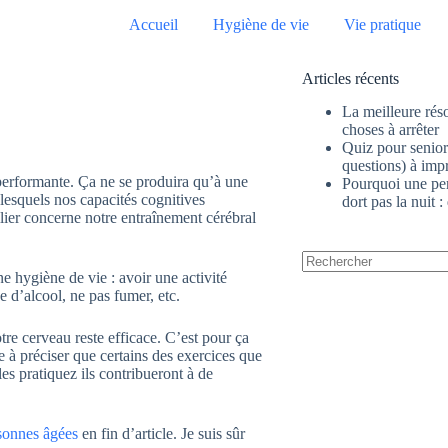
Accueil
Hygiène de vie
Vie pratique
Articles récents
La meilleure réso
choses à arrêter
Quiz pour senior 
questions) à im
 performante. Ça ne se produira qu’à une
Pourquoi une pe
 lesquels nos capacités cognitives
dort pas la nuit :
lier concerne notre entraînement cérébral
hygiène de vie : avoir une activité
Aucun
 d’alcool, ne pas fumer, etc.
résultat
otre cerveau reste efficace. C’est pour ça
e à préciser que certains des exercices que
es pratiquez ils contribueront à de
sonnes âgées
en fin d’article. Je suis sûr